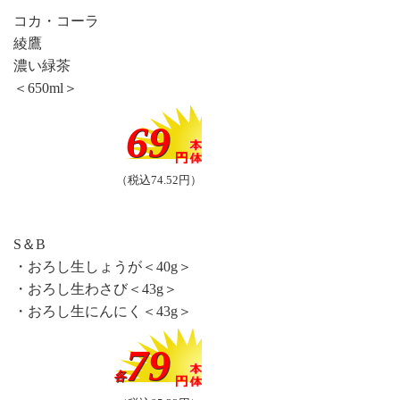
コカ・コーラ
綾鷹
濃い緑茶
＜650ml＞
69
（税込74.52円）
S＆B
・おろし生しょうが＜40g＞
・おろし生わさび＜43g＞
・おろし生にんにく＜43g＞
79
各