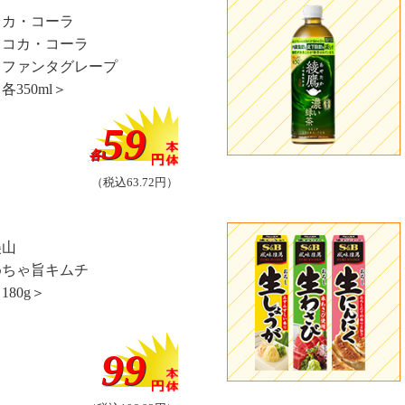
コカ・コーラ
・コカ・コーラ
・ファンタグレープ
各350ml＞
59
各
（税込63.72円）
美山
めちゃ旨キムチ
180g＞
99