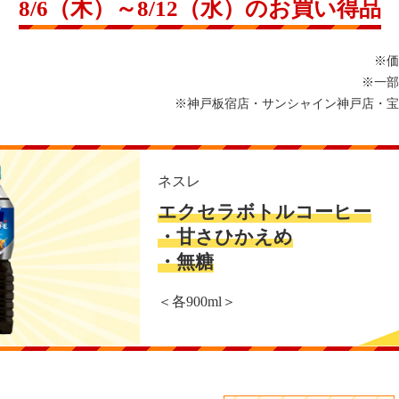
8/6（木）～8/12（水）のお買い得品
※価
※一部
※神戸板宿店・サンシャイン神戸店・宝
ネスレ
エクセラボトルコーヒー
・甘さひかえめ
・無糖
＜各900ml＞