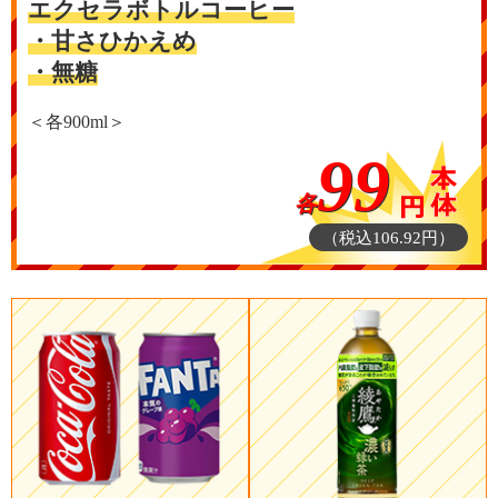
エクセラボトルコーヒー
・甘さひかえめ
・無糖
＜各900ml＞
99
各
（税込106.92円）