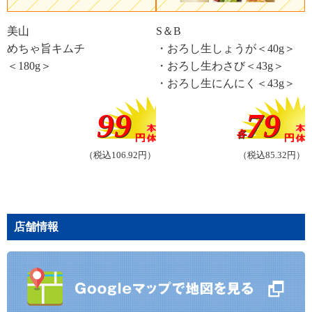
美山
S＆B
めちゃ旨キムチ
・おろし生しょうが＜40g＞
＜180g＞
・おろし生わさび＜43g＞
・おろし生にんにく＜43g＞
99
79
各
（税込106.92円）
（税込85.32円）
店舗情報