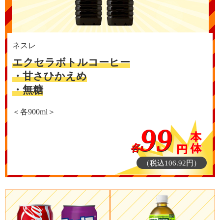
ネスレ
エクセラボトルコーヒー
・甘さひかえめ
・無糖
＜各900ml＞
99
各
（税込106.92円）