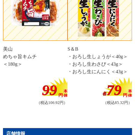
美山
S＆B
めちゃ旨キムチ
・おろし生しょうが＜40g＞
＜180g＞
・おろし生わさび＜43g＞
・おろし生にんにく＜43g＞
99
79
各
（税込106.92円）
（税込85.32円）
店舗情報