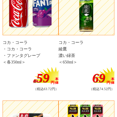
コカ・コーラ
コカ・コーラ
・コカ・コーラ
綾鷹
・ファンタグレープ
濃い緑茶
＜各350ml＞
＜650ml＞
59
69
各
（税込63.72円）
（税込74.52円）