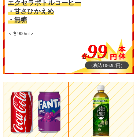
エクセラボトルコーヒー
・甘さひかえめ
・無糖
＜各900ml＞
99
各
（税込106.92円）