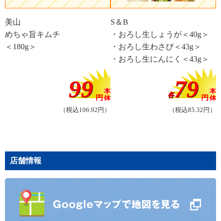
美山
S＆B
めちゃ旨キムチ
・おろし生しょうが＜40g＞
＜180g＞
・おろし生わさび＜43g＞
・おろし生にんにく＜43g＞
99
79
各
（税込106.92円）
（税込85.32円）
店舗情報