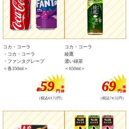
コカ・コーラ
コカ・コーラ
・コカ・コーラ
綾鷹
・ファンタグレープ
濃い緑茶
＜各350ml＞
＜650ml＞
59
69
各
（税込63.72円）
（税込74.52円）