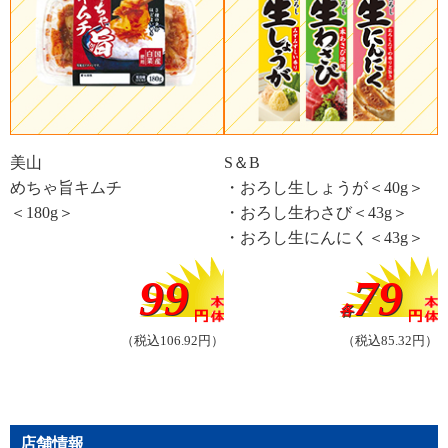
美山
S＆B
めちゃ旨キムチ
・おろし生しょうが＜40g＞
＜180g＞
・おろし生わさび＜43g＞
・おろし生にんにく＜43g＞
99
79
各
（税込106.92円）
（税込85.32円）
店舗情報