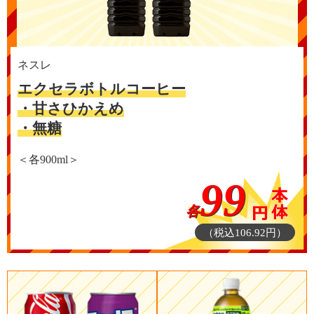
ネスレ
エクセラボトルコーヒー
・甘さひかえめ
・無糖
＜各900ml＞
99
各
（税込106.92円）