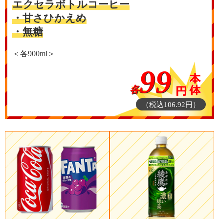
エクセラボトルコーヒー
・甘さひかえめ
・無糖
＜各900ml＞
99
各
（税込106.92円）