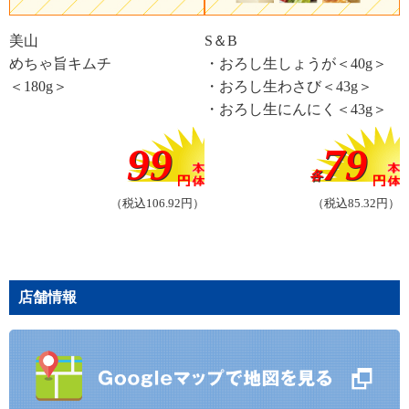
美山
S＆B
めちゃ旨キムチ
・おろし生しょうが＜40g＞
＜180g＞
・おろし生わさび＜43g＞
・おろし生にんにく＜43g＞
99
79
各
（税込106.92円）
（税込85.32円）
店舗情報