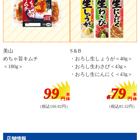
美山
S＆B
めちゃ旨キムチ
・おろし生しょうが＜40g＞
＜180g＞
・おろし生わさび＜43g＞
・おろし生にんにく＜43g＞
99
79
各
（税込106.92円）
（税込85.32円）
店舗情報