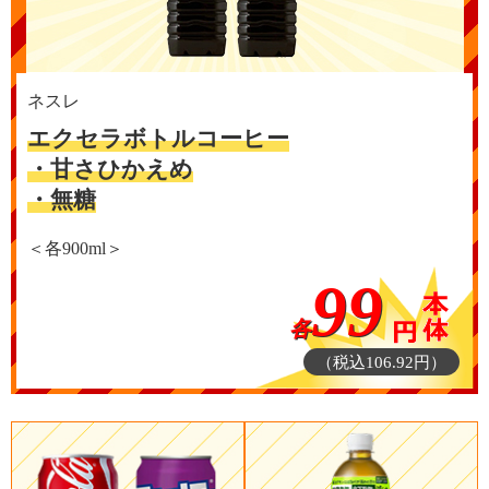
ネスレ
エクセラボトルコーヒー
・甘さひかえめ
・無糖
＜各900ml＞
99
各
（税込106.92円）