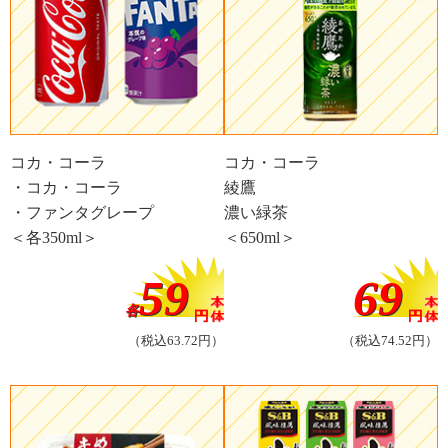
コカ・コーラ
コカ・コーラ
・コカ・コーラ
綾鷹
・ファンタグレープ
濃い緑茶
＜各350ml＞
＜650ml＞
59
69
各
（税込63.72円）
（税込74.52円）