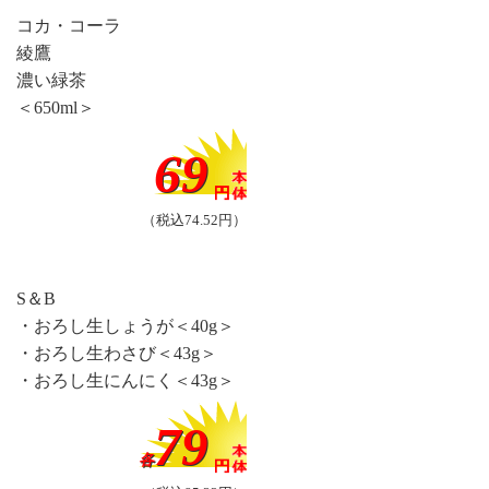
コカ・コーラ
綾鷹
濃い緑茶
＜650ml＞
69
（税込74.52円）
S＆B
・おろし生しょうが＜40g＞
・おろし生わさび＜43g＞
・おろし生にんにく＜43g＞
79
各