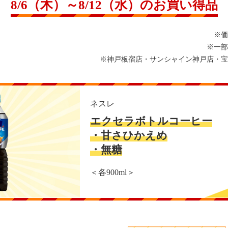
8/6（木）～8/12（水）のお買い得品
※価
※一部
※神戸板宿店・サンシャイン神戸店・宝
ネスレ
エクセラボトルコーヒー
・甘さひかえめ
・無糖
＜各900ml＞