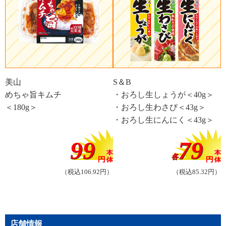
美山
S＆B
めちゃ旨キムチ
・おろし生しょうが＜40g＞
＜180g＞
・おろし生わさび＜43g＞
・おろし生にんにく＜43g＞
99
79
各
（税込106.92円）
（税込85.32円）
店舗情報