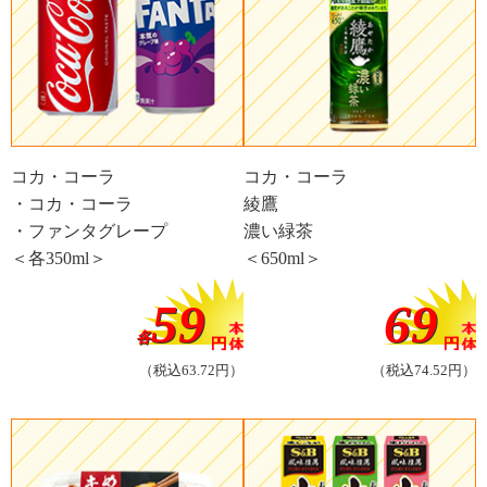
コカ・コーラ
コカ・コーラ
・コカ・コーラ
綾鷹
・ファンタグレープ
濃い緑茶
＜各350ml＞
＜650ml＞
59
69
各
（税込63.72円）
（税込74.52円）