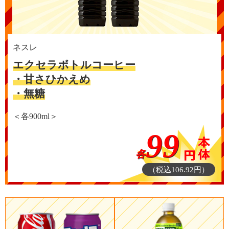
ネスレ
エクセラボトルコーヒー
・甘さひかえめ
・無糖
＜各900ml＞
99
各
（税込106.92円）