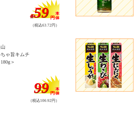
59
各
（税込63.72円）
美山
めちゃ旨キムチ
180g＞
99
（税込106.92円）