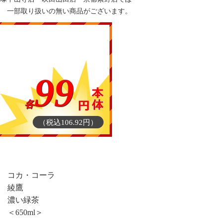
一部取り扱いの無い商品がございます。
99
各
（税込106.92円）
コカ・コーラ
綾鷹
濃い緑茶
＜650ml＞