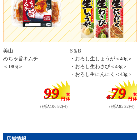
美山
S＆B
めちゃ旨キムチ
・おろし生しょうが＜40g＞
＜180g＞
・おろし生わさび＜43g＞
・おろし生にんにく＜43g＞
99
79
各
（税込106.92円）
（税込85.32円）
店舗情報