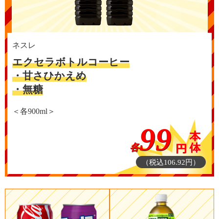
ネスレ
エクセラボトルコーヒー
・甘さひかえめ
・無糖
＜各900ml＞
99
各
（税込106.92円）