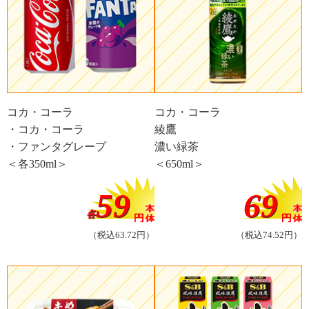
コカ・コーラ
コカ・コーラ
・コカ・コーラ
綾鷹
・ファンタグレープ
濃い緑茶
＜各350ml＞
＜650ml＞
59
69
各
（税込63.72円）
（税込74.52円）