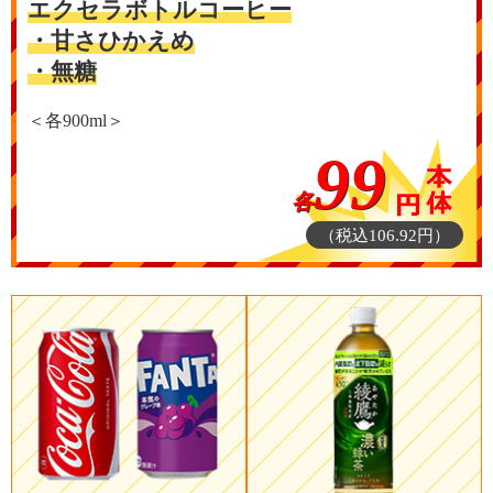
エクセラボトルコーヒー
・甘さひかえめ
・無糖
＜各900ml＞
99
各
（税込106.92円）