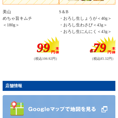
美山
S＆B
めちゃ旨キムチ
・おろし生しょうが＜40g＞
＜180g＞
・おろし生わさび＜43g＞
・おろし生にんにく＜43g＞
99
79
各
（税込106.92円）
（税込85.32円）
店舗情報