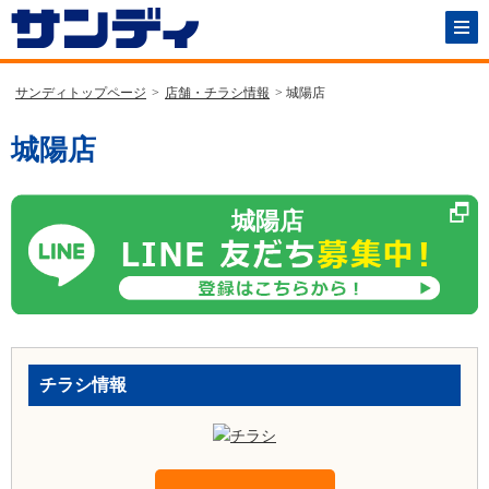
サンディトップページ
>
店舗・チラシ情報
> 城陽店
城陽店
城陽店
チラシ情報