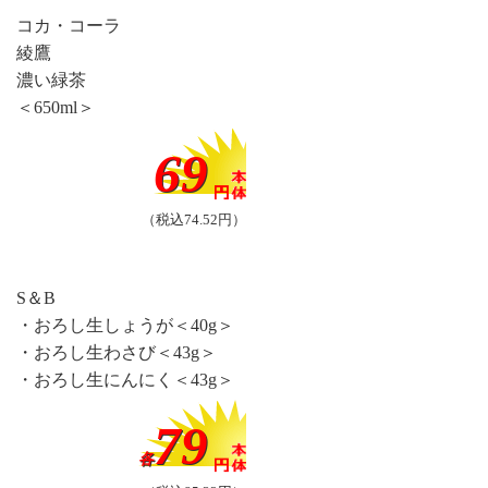
コカ・コーラ
綾鷹
濃い緑茶
＜650ml＞
69
（税込74.52円）
S＆B
・おろし生しょうが＜40g＞
・おろし生わさび＜43g＞
・おろし生にんにく＜43g＞
79
各