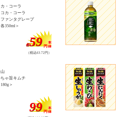
コカ・コーラ
・コカ・コーラ
・ファンタグレープ
各350ml＞
59
各
（税込63.72円）
美山
めちゃ旨キムチ
180g＞
99