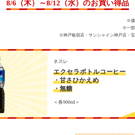
8/6（木）～8/12（水）のお買い得品
※価
※一部
※神戸板宿店・サンシャイン神戸店・宝
ネスレ
エクセラボトルコーヒー
・甘さひかえめ
・無糖
＜各900ml＞