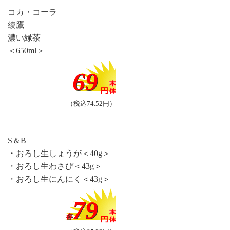
コカ・コーラ
綾鷹
濃い緑茶
＜650ml＞
69
（税込74.52円）
S＆B
・おろし生しょうが＜40g＞
・おろし生わさび＜43g＞
・おろし生にんにく＜43g＞
79
各