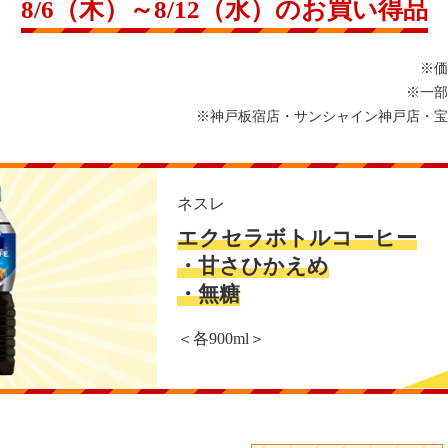
8/6（木）～8/12（水）のお買い得品
※価
※一部
※神戸板宿店・サンシャイン神戸店・宝
ネスレ
エクセラボトルコーヒー
・甘さひかえめ
・無糖
＜各900ml＞