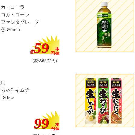
コカ・コーラ
・コカ・コーラ
・ファンタグレープ
各350ml＞
59
各
（税込63.72円）
美山
めちゃ旨キムチ
180g＞
99