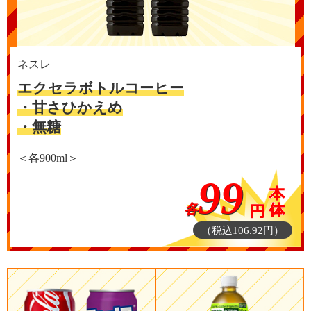
ネスレ
エクセラボトルコーヒー
・甘さひかえめ
・無糖
＜各900ml＞
99
各
（税込106.92円）