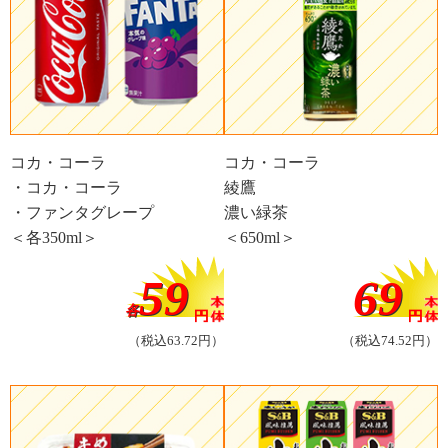
コカ・コーラ
コカ・コーラ
・コカ・コーラ
綾鷹
・ファンタグレープ
濃い緑茶
＜各350ml＞
＜650ml＞
59
69
各
（税込63.72円）
（税込74.52円）