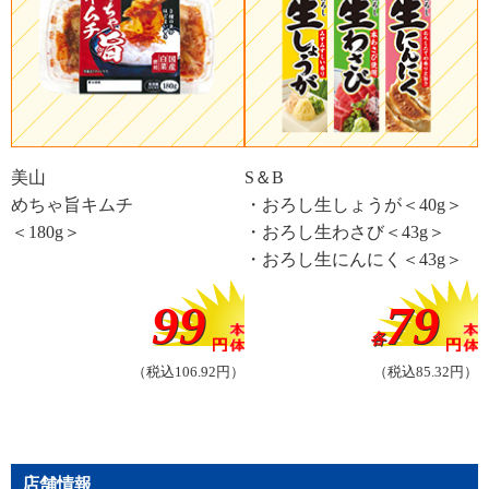
美山
S＆B
めちゃ旨キムチ
・おろし生しょうが＜40g＞
＜180g＞
・おろし生わさび＜43g＞
・おろし生にんにく＜43g＞
99
79
各
（税込106.92円）
（税込85.32円）
店舗情報