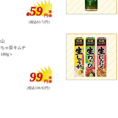
59
各
（税込63.72円）
美山
めちゃ旨キムチ
180g＞
99
（税込106.92円）