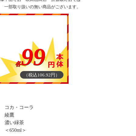
一部取り扱いの無い商品がございます。
99
各
（税込106.92円）
コカ・コーラ
綾鷹
濃い緑茶
＜650ml＞